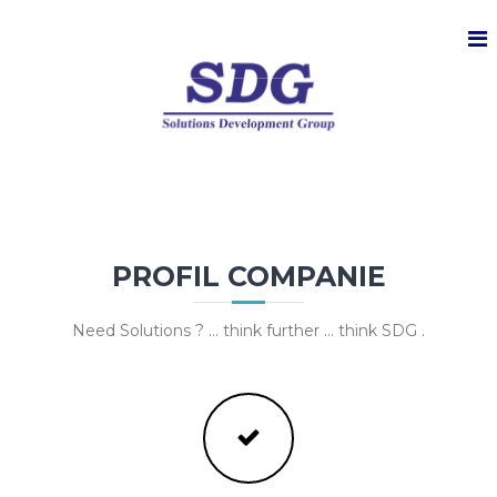
S
k
i
p
t
o
c
o
n
t
e
n
PROFIL COMPANIE
t
Need Solutions ? … think further … think SDG .